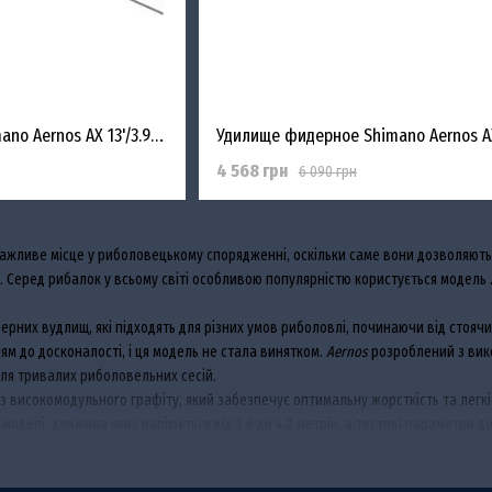
Фідерне вудлище Shimano Aernos AX 13'/3.90m 120 +
4 568 грн
6 090 грн
жливе місце у риболовецькому спорядженні, оскільки саме вони дозволяють д
би. Серед рибалок у всьому світі особливою популярністю користується модель
дерних вудлищ, які підходять для різних умов риболовлі, починаючи від стоя
ям до досконалості, і ця модель не стала винятком.
Aernos
розроблений з вико
для тривалих риболовельних сесій.
з високомодульного графіту, який забезпечує оптимальну жорсткість та легкіс
 моделі, довжина яких варіюється від 3,6 до 4,2 метрів, а тестові параметри д
ів риболовлі.
міцного матеріалу, який мінімізує тертя під час закидання та продовжує терм