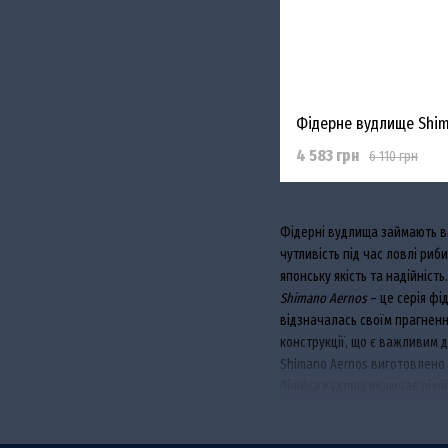
4 583 грн
6 110 грн
Фідерні вудлища займають ва
чутливість під час ловлі ри
японську якість та надійність.
Shimano Aernos
– це серія фі
відзначалась своїм прагненн
конструкції, що є важливим 
Shimano Aernos виготовлено 
Лінійка вудлищ включає різні
універсальним для різних тип
Вудлище оснащене кільцями з 