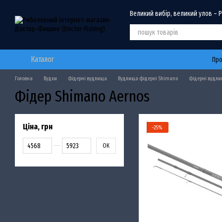
Перейти до основного контенту
Великий вибір, великий улов – 
Каталог
Про
Головна
Вудки
Фідерні вудлища
Вудлища фідерні Shimano
Фідерні вудли
Фідер Shimano Aernos
Ціна, грн
−25%
Від Ціна, грн
До Ціна, грн
ОК