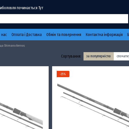
Риболовля починається Тут
 нас
Оплата і Доставка
Обмін та повернення
Контактна інформація
ща Shimano Aernos
Сортування:
за популярністю
спочат
−25%