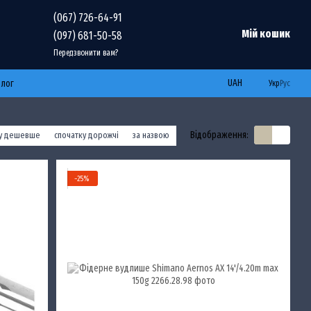
(067) 726-64-91
Мій кошик
(097) 681-50-58
Передзвонити вам?
UAH
Блог
Укр
Рус
Відображення:
ку дешевше
спочатку дорожчі
за назвою
−25%