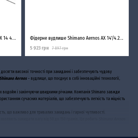
Удилище фидерное Shimano Aernos AX 14 4.20m max 120g
Фідерне вудлише Shimano Aernos AX 14'/4.20m max 150g
5 923 грн
7 897 грн
осягти високої точності при закиданні і забезпечують чудову
Shimano Aernos
– вудлище, що поєднує в собі інноваційні технології,
чих водойм і закінчуючи швидкими річками. Компанія Shimano завжди
ристанням сучасних матеріалів, що забезпечують легкість та міцність
ть, що важливо для тривалих закидань і гарної чутливості.
озволяють закидати вагу від 50 до 150 грамів. Це робить
Shimano Aernos
ін експлуатації як шнура, так і самого вудлища.