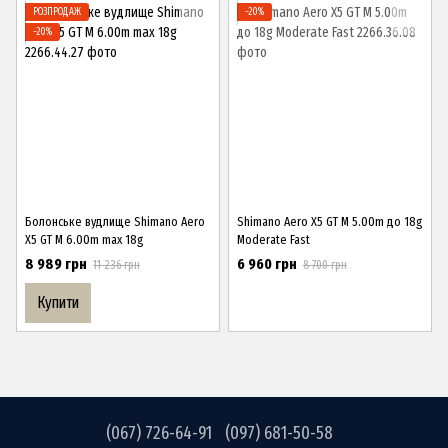
РОЗПРОДАЖ
−20%
−20%
Болонське вудлище Shimano Aero
Shimano Aero X5 GT M 5.00m до 18g
X5 GT M 6.00m max 18g
Moderate Fast
8 989 грн
6 960 грн
11 236 грн
8 700 грн
Купити
(067) 726-64-91
(097) 681-50-58