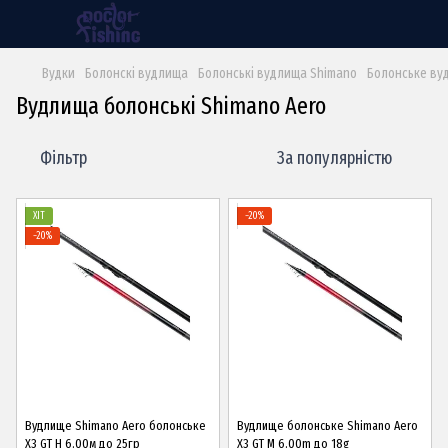
Вудки
Болонскі вудлища
Болонські вудлища Shimano
Болонське ву
Вудлища болонські Shimano Aero
Фільтр
За популярністю
ХІТ
−20%
−20%
Вудлище Shimano Aero болонське
Вудлище болонське Shimano Aero
X3 GT H 6.00м до 25гр
X3 GT M 6.00m до 18g