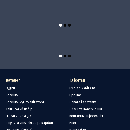
Каталог
Клієнтам
Вудки
Вхід до кабінету
Котушки
Про нас
Котушки мультиплікаторні
Оплата і Доставка
Спінінговий набір
Обмін та повернення
Підсаки та Садки
Контактна інформація
Шнури, Жилка, Флюорокарбон
Блог
Приманки (хижак)
Мапа сайту