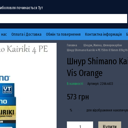
Риболовля починається Тут
 нас
Оплата і Доставка
Обмін та повернення
Контактна інформація
Головна
Шнури, Жилка, Флюорокарбон
Шнур Shimano Kairiki 4 PE 150m 0.16mm 8.1kg Hi
Шнур Shimano Kair
Vis Orange
В наявності
Артикул: 2266.46.13
Написат
573 грн
Увійти
для відображення накопичув
%
Купити