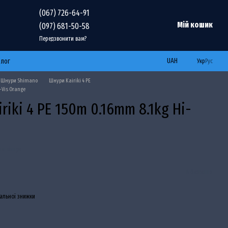
(067) 726-64-91
Мій кошик
(097) 681-50-58
Передзвонити вам?
UAH
Блог
Укр
Рус
Шнури Shimano
Шнури Kairiki 4 PE
-Vis Orange
iki 4 PE 150m 0.16mm 8.1kg Hi-
и відгук
В бажання
альної знижки