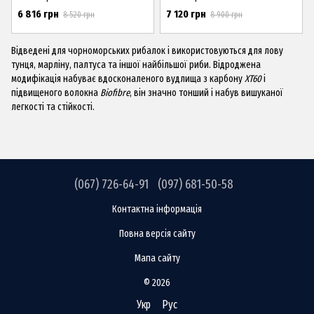
6 816 грн
7 120 грн
8 520 грн
8 900 грн
Відведені для чорноморських рибалок і використовуються для лову
тунця, марліну, палтуса та іншої найбільшої риби. Відроджена
модифікація набуває вдосконаленого вудлища з карбону
XT60
і
підвищеного волокна
Biofibre
, він значно тонший і набув вишуканої
легкості та стійкості.
(067) 726-64-91
(097) 681-50-58
Контактна інформація
Повна версія сайту
Мапа сайту
© 2026
Укр
Рус