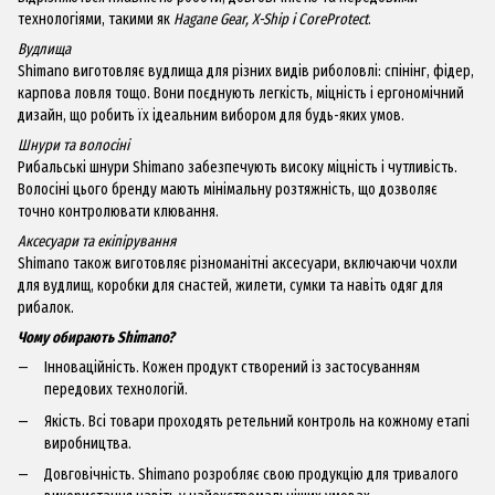
технологіями, такими як
Hagane Gear, X-Ship і CoreProtect
.
Вудлища
Shimano виготовляє вудлища для різних видів риболовлі: спінінг, фідер,
карпова ловля тощо. Вони поєднують легкість, міцність і ергономічний
дизайн, що робить їх ідеальним вибором для будь-яких умов.
Шнури та волосіні
Рибальські шнури Shimano забезпечують високу міцність і чутливість.
Волосіні цього бренду мають мінімальну розтяжність, що дозволяє
точно контролювати клювання.
Аксесуари та екіпірування
Shimano також виготовляє різноманітні аксесуари, включаючи чохли
для вудлищ, коробки для снастей, жилети, сумки та навіть одяг для
рибалок.
Чому обирають Shimano?
Інноваційність. Кожен продукт створений із застосуванням
передових технологій.
Якість. Всі товари проходять ретельний контроль на кожному етапі
виробництва.
Довговічність. Shimano розробляє свою продукцію для тривалого