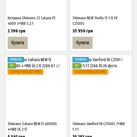
Котушка Shimano 22 Catana FE
Shimano NEW Stella (5.1:1) FK
4000 3+1BB 5.2:1
C2500S
2 390 грн
35 950 грн
Купити
Купити
НОВИНКА
НОВИНКА
ХІТ
ХІТ
БЕЗКОШТОВНА ДОСТАВКА
БЕЗКОШТОВНА ДОСТАВКА
Shimano Sahara NEW FJ 4000XG
Shimano Vanford FA C2500S 7+1BB
4+1BB (6.2:1)
5.1:1
5 561 грн
10 293 грн