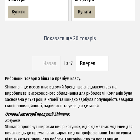
Купити
Купити
Показати ще 20 товарів
Назад
Вперед
1
з 17
Риболовні товари
Shimano
преміум класу.
Shimano – це всесвітньо відомий бренд, що спеціалізується на
виробництві високоякісного обладнання для риболовлі. Компанія була
заснована у 1921 році в Японії та швидко здобула популярність завдяки
своїй інноваційності, надійності та увазі до деталей.
Основні категорії продукції Shimano:
Котушки
Shimano пропонує широкий вибір котушок, від бюджетних моделей для
початківців до преміальних варіантів для професіоналів. Їхні котушки
відрізняються плавністю роботи, довговічністю та передовими