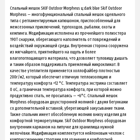
Спальный мешок SKIF Outdoor Morpheus ц:dark blue Skif Outdoor
Morpheus — многофункциональный спальный мешок одеяльного
типа с регламентируемым капюшоном, приспособленный для
межсезонных приключений, турпоходов, рыбалки, охоты и
кемпинга. Модификация исполнена из прочнейшего полиэстера
190T снаружи, оберегающего наполнитель от повреждений и
воздействий окружающей среды. Внутренная сторона сооружена
из мягчайшего, приятнейшего на ощупь и более
влагопоглощающего материала, что дозволяет туловищу дышать
и таким образом поддерживать приемлемый микроклимат. В
качестве утеплителя применяется холлофайбер плотностью
200г/м2, который обеспечит отличную теплоизоляцию и
температуру комфорта +12 °С. Температура экстрима составляет
0 оС, а граничная температура комфорта, при которой можно
продуктивно спать, не просыпаясь — +6°С. Спальный мешок
Morpheus оборудован двухсторонней молнией с двумя бегунками
со дополнительной вставкой, уберегающей закусывание ткани.
Также спальник имеет обособленную молнию внизу изделия для
комфортной терморегуляции. Skif Outdoor Morpheus оборудован
внутренним карманом на липучке для хранилища нужной
мелочёвки. Модификация комплектуется нейлоновым чехлом с
компрессионными стропами для хранения и комфортной