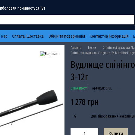
Риболовля починається Тут
 нас
Оплата і Доставка
Обмін та повернення
Контактна інформація
Головна
Вудки
Спінінгові вудлища Fl
Спінінгові вудлища Flagman '24 Blackfire Flag
Вудлище спінінгов
3-12г
В наявності
Артикул: B70L
Написати ві
1 278 грн
Увійти
для відображення накопичув
%
Купити