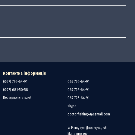
Контактна інформація
(067) 726-64-91
067 726-64-91
(097) 681-50-58
067 726-64-91
067 726-64-91
Передзвонити вам?
skype
doctorfishing41@gmail.com
м. Рівне, вул. Дворецька, 46
Мапа проїзду