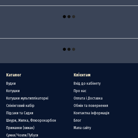
Каталог
Клієнтам
Вудки
Вхід до кабінету
Котушки
Про нас
Котушки мультиплікаторні
Оплата і Доставка
Спінінговий набір
Обмін та повернення
Підсаки та Садки
Контактна інформація
Шнури, Жилка, Флюорокарбон
Блог
Приманки (хижак)
Мапа сайту
Сумки/Чохли/Тубуси