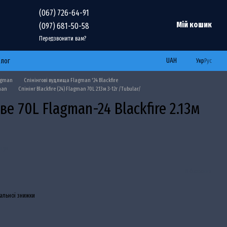
(067) 726-64-91
Мій кошик
(097) 681-50-58
Передзвонити вам?
UAH
Блог
Укр
Рус
agman
Спінінгові вудлища Flagman '24 Blackfire
man
Спінінг Blackfire (24) Flagman 70L 2.13м 3-12г /Tubular/
е 70L Flagman-24 Blackfire 2.13м
дгук
В бажання
альної знижки