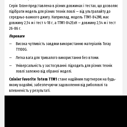
Серія
Totem
представлена в різних довжинах і тестах, що дозволяє
підібрати модель для різних технік ловлі — від ультралайту до
середньо-важкого джигу. Наприклад, модель TTM1-842ML має
довжину 2,54 м і тест 4-18 г, а TTM1-842ExH — довжину 2,54 м і тест
26-86 г.
Переваги
Висока чутливість завдяки використанню матеріалів Toray
T1100G.
Легка вага для тривалого використання без втоми.
Універсальність у застосуванні: підходить для різних технік
ловлі залежно від обраної моделі.
Спінінг Favorite Totem TTM1
стане надійним партнером на будь-
якому водоймі, забезпечуючи задоволення від риболовлі та
впевненість у результаті.