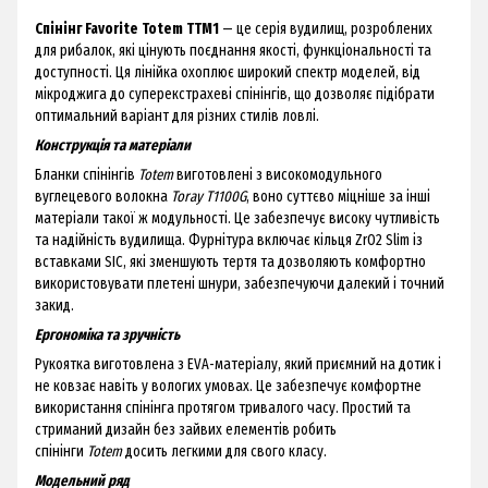
Спінінг Favorite Totem TTM1
— це серія вудилищ, розроблених
для рибалок, які цінують поєднання якості, функціональності та
доступності. Ця лінійка охоплює широкий спектр моделей, від
мікроджига до суперекстрахеві спінінгів, що дозволяє підібрати
оптимальний варіант для різних стилів ловлі.
Конструкція та матеріали
Бланки спінінгів
Totem
виготовлені з високомодульного
вуглецевого волокна
Toray T1100G
, воно суттєво міцніше за інші
матеріали такої ж модульності. Це забезпечує високу чутливість
та надійність вудилища. Фурнітура включає кільця ZrO2 Slim із
вставками SIC, які зменшують тертя та дозволяють комфортно
використовувати плетені шнури, забезпечуючи далекий і точний
закид.
Ергономіка та зручність
Рукоятка виготовлена з EVA-матеріалу, який приємний на дотик і
не ковзає навіть у вологих умовах. Це забезпечує комфортне
використання спінінга протягом тривалого часу. Простий та
стриманий дизайн без зайвих елементів робить
спінінги
Totem
досить легкими для свого класу.
Модельний ряд