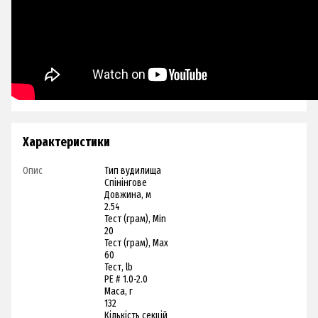
Характеристики
Опис
Тип вудилища
Спінінгове
Довжина, м
2.54
Тест (грам), Min
20
Тест (грам), Max
60
Тест, lb
PE # 1.0-2.0
Маса, г
132
Кількість секцій