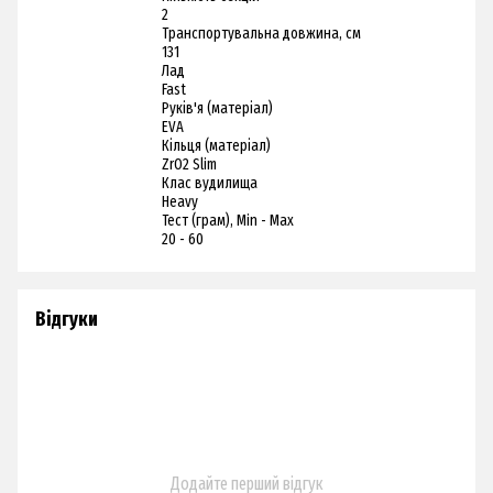
2
Транспортувальна довжина, см
131
Лад
Fast
Руків'я (матеріал)
EVA
Кільця (матеріал)
ZrO2 Slim
Клас вудилища
Heavy
Тест (грам), Min - Max
20 - 60
Відгуки
Додайте перший відгук