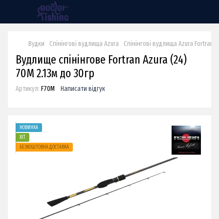
Вудки
Спінінгові вудлища Azura
Спінінгові вудлища Azura Fortran
Вудлище спінінгове Fortran Azura (24)
70M 2.13м до 30гр
Артикул:
F70M
Написати відгук
НОВИНКА
ХІТ
БЕЗКОШТОВНА ДОСТАВКА