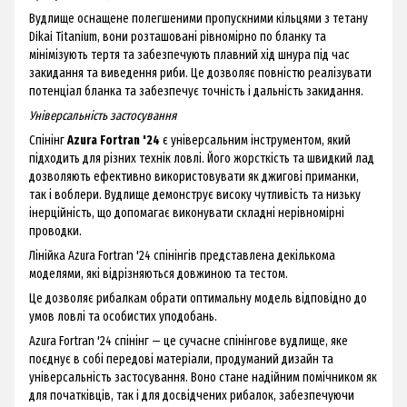
Вудлище оснащене полегшеними пропускними кільцями з тетану
Dikai Titanium, вони розташовані рівномірно по бланку та
мінімізують тертя та забезпечують плавний хід шнура під час
закидання та виведення риби. Це дозволяє повністю реалізувати
потенціал бланка та забезпечує точність і дальність закидання.
Універсальність застосування
Спінінг
Azura Fortran '24
є універсальним інструментом, який
підходить для різних технік ловлі. Його жорсткість та швидкий лад
дозволяють ефективно використовувати як джигові приманки,
так і воблери. Вудлище демонструє високу чутливість та низьку
інерційність, що допомагає виконувати складні нерівномірні
проводки.
Лінійка Azura Fortran '24 спінінгів представлена декількома
моделями, які відрізняються довжиною та тестом.
Це дозволяє рибалкам обрати оптимальну модель відповідно до
умов ловлі та особистих уподобань.
Azura Fortran '24 спінінг — це сучасне спінінгове вудлище, яке
поєднує в собі передові матеріали, продуманий дизайн та
універсальність застосування. Воно стане надійним помічником як
для початківців, так і для досвідчених рибалок, забезпечуючи