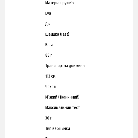
Матеріал руків'я
Eva
Дія
Швидка (Fast)
Вага
88 г
Транспортна довжина
113 см
Чохол
М`який (Тканинний)
Максимальний тест
30 г
Тип вершинки