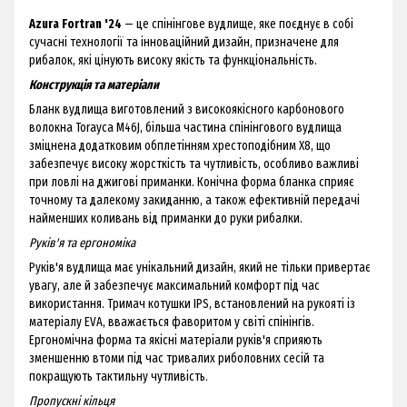
Azura Fortran '24
— це спінінгове вудлище, яке поєднує в собі
сучасні технології та інноваційний дизайн, призначене для
рибалок, які цінують високу якість та функціональність.
Конструкція та матеріали
Бланк вудлища виготовлений з високоякісного карбонового
волокна Torayca M46J, більша частина спінінгового вудлища
зміцнена додатковим обплетінням хрестоподібним X8, що
забезпечує високу жорсткість та чутливість, особливо важливі
при ловлі на джигові приманки. Конічна форма бланка сприяє
точному та далекому закиданню, а також ефективній передачі
найменших коливань від приманки до руки рибалки.
Руків'я та ергономіка
Руків'я вудлища має унікальний дизайн, який не тільки привертає
увагу, але й забезпечує максимальний комфорт під час
використання. Тримач котушки IPS, встановлений на рукояті із
матеріалу EVA, вважається фаворитом у світі спінінгів.
Ергономічна форма та якісні матеріали руків'я сприяють
зменшенню втоми під час тривалих риболовних сесій та
покращують тактильну чутливість.
Пропускні кільця