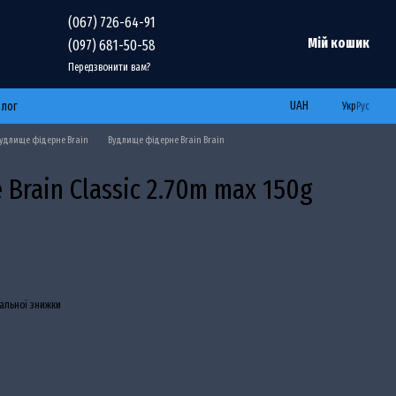
(067) 726-64-91
Мій кошик
(097) 681-50-58
Передзвонити вам?
UAH
Блог
Укр
Рус
удлище фідерне Brain
Вудлище фідерне Brain Brain
Brain Classic 2.70m max 150g
ти відгук
В бажання
альної знижки