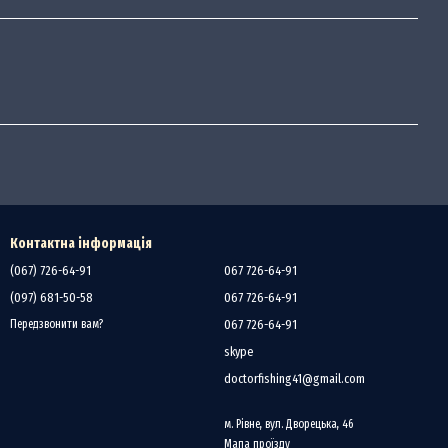
Контактна інформація
(067) 726-64-91
067 726-64-91
(097) 681-50-58
067 726-64-91
067 726-64-91
Передзвонити вам?
skype
doctorfishing41@gmail.com
м. Рівне, вул. Дворецька, 46
Мапа проїзду