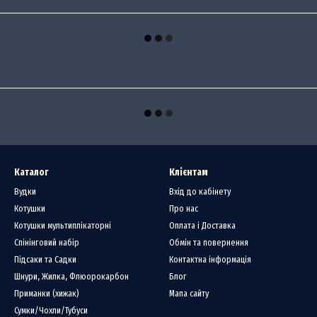
Каталог
Клієнтам
Вудки
Вхід до кабінету
Котушки
Про нас
Котушки мультиплікаторні
Оплата і Доставка
Спінінговий набір
Обмін та повернення
Підсаки та Садки
Контактна інформація
Шнури, Жилка, Флюорокарбон
Блог
Приманки (хижак)
Мапа сайту
Сумки/Чохли/Тубуси