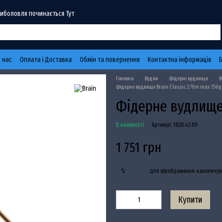
Риболовля починається Тут
 нас
Оплата і Доставка
Обмін та повернення
Контактна інформація
Головна
Вудки
Фідерні вудлища
В
Фідерне вудлище Brain Classic 2.70m max 150g
Фідерне вудлище 
В наявності
Артикул: 1858.42.89
Написа
1 751 грн
Увійти
для відображення накопичув
%
Купити