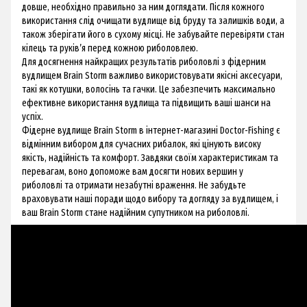
довше, необхідно правильно за ним доглядати. Після кожного
використання слід очищати вудлище від бруду та залишків води, а
також зберігати його в сухому місці. Не забувайте перевіряти стан
кілець та руків’я перед кожною риболовлею.
Для досягнення найкращих результатів риболовлі з фідерним
вудлищем Brain Storm важливо використовувати якісні аксесуари,
такі як котушки, волосінь та гачки. Це забезпечить максимально
ефективне використання вудлища та підвищить ваші шанси на
успіх.
Фідерне вудлище Brain Storm в інтернет-магазині Doctor-Fishing є
відмінним вибором для сучасних рибалок, які цінують високу
якість, надійність та комфорт. Завдяки своїм характеристикам та
перевагам, воно допоможе вам досягти нових вершин у
риболовлі та отримати незабутні враження. Не забудьте
враховувати наші поради щодо вибору та догляду за вудлищем, і
ваш Brain Storm стане надійним супутником на риболовлі.