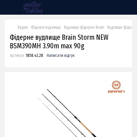
Вудки
Фідерні вудлища
Вудлище фідерне Brain
Вудлище фідерне 
Фідерне вудлище Brain Storm NEW
BSM390MH 3.90m max 90g
Артикул:
1858.42.28
Написати відгук