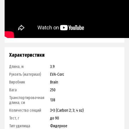
Характеристики
Длина, м
3.9
Рукоять (материал)
EVA-Corc
Виробник
Brain
Вага
250
Транспортировочная
138
длина, см
Количество секций
3+3 (Carbon 2; 3; 4 oz)
Тест, г
до 90
Тип удилища
Фидерное