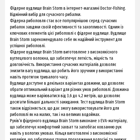
Фідерне вудлище Brain Storm в інтернет-магазині Doctor-Fishing.
Відмінний вибір для сучасного рибалки.
Фідерна риболовля стає все популярнішою серед сучасних
рибалок завдяки своїй ефективності та захопливості. Одним із
ключових елементів цієї риболовлі є фідерне вудлище. Вудлище
Brain Storm зарекомендувало себе як надійний інструмент для
успішної риболовлі.
Фідерне вудлище Brain Storm виготовлене з високоякісного
вуглецевого волокна, що забезпечує легкість, міцність та
довговічність. Використання сучасних матеріалів дозволяє
знизити вагу вудлища, що робить його зручним у використанні
навіть протягом тривалого часу.
Вудлище доступне в декількох варіантах довжини, що дозволяє
обрати оптимальний варіант для різних умов риболовлі. Довжина
вудлища може варіюватися від 3,6 до 4,2 метрів, що дозволяє
досягати більшої дальності закидання. Тест вудлища Brain Storm
також відрізняється, що дає змогу використовувати його для
риболовлі як на малих, так і на великих водоймах.
Руків’я фідерного вудлища Brain Storm виконане з EVA-матеріалу,
що забезпечує комфортний захват та запобігає ковзанню рук
навіть у вологих умовах. Кільця виготовлені з високоякісної
кераміки, що забезпечує гладке проходження волосіні та знижує