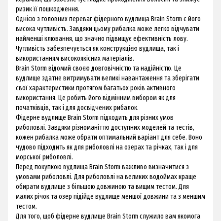
ризик її пошкодження.
Однією з головних переваг фідерного вудлища Brain Storm є його
висока чутливість. Завдяки цьому рибалка може легко відчувати
найменші клювання, що значно підвищує ефективність лову.
Чутливість забезпечується як конструкцією вудлища, так і
використанням високоякісних матеріалів.
Brain Storm відомий своєю довговічністю та надійністю. Це
вудлище здатне витримувати великі навантаження та зберігати
свої характеристики протягом багатьох років активного
використання. Це робить його відмінним вибором як для
початківців, так і для досвідчених рибалок.
Фідерне вудлище Brain Storm підходить для різних умов
риболовлі. Завдяки різноманіттю доступних моделей та тестів,
кожен рибалка може обрати оптимальний варіант для себе. Воно
чудово підходить як для риболовлі на озерах та річках, так і для
морської риболовлі.
Перед покупкою вудлища Brain Storm важливо визначитися з
умовами риболовлі. Для риболовлі на великих водоймах краще
обирати вудлище з більшою довжиною та вищим тестом. Для
малих річок та озер підійде вудлище меншої довжини та з меншим
тестом.
Для того, щоб фідерне вудлище Brain Storm служило вам якомога