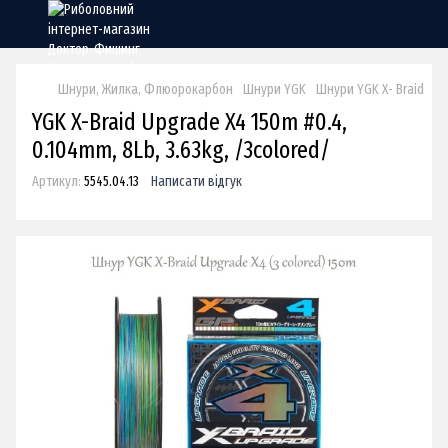
Шнури, Жилка, Флюорокарбон
Шнури YGK
Шнури YGK X- Braid
YG
YGK X-Braid Upgrade X4 150m #0.4,
0.104mm, 8Lb, 3.63kg, /3colored/
Артикул:
5545.04.13
Написати відгук