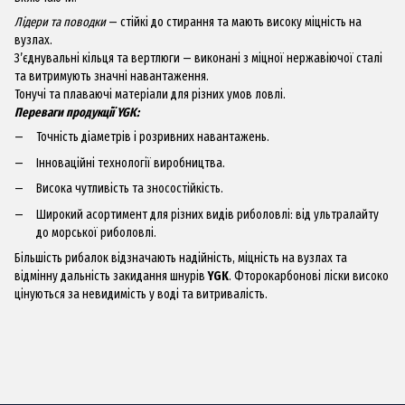
Лідери та поводки
— стійкі до стирання та мають високу міцність на
вузлах.
З’єднувальні кільця та вертлюги — виконані з міцної нержавіючої сталі
та витримують значні навантаження.
Тонучі та плаваючі матеріали для різних умов ловлі.
Переваги продукції YGK:
Точність діаметрів і розривних навантажень.
Інноваційні технології виробництва.
Висока чутливість та зносостійкість.
Широкий асортимент для різних видів риболовлі: від ультралайту
до морської риболовлі.
Більшість рибалок відзначають надійність, міцність на вузлах та
відмінну дальність закидання шнурів
YGK
. Фторокарбонові ліски високо
цінуються за невидимість у воді та витривалість.