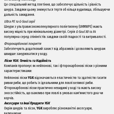
Це спеціальний метод плетіння, що забезпечує щільність і рівність
шнура. Завдяки цьому знижується тертя об кільця вудилища, збільшуючи
дальність закидання.
Ultra PE та G-Soul серії
Шнури з ультрависокомолекулярного поліетилену (UHMWPE) мають
високу міцність при мінімальному діаметрі. Серія
G-Soul X8 та X4
популярна серед спінінгістів завдяки своїй гладкості та витривалості.
Фторокарбонові покриття
Забезпечують додатковий захист від абразивів і дозволяють шнурам
швидше занурюватися у воду.
Ліски YGK: Точність та Надійність
Компанія пропонує як нейлонові, так і фторокарбонові ліски з різними
характеристиками:
Нейлонові ліски
YGK
відзначаються еластичністю та здатністю гасити
ривки риби, що робить їх ідеальними для ловлі великої риби.
Фторокарбонові ліски практично невидимі у воді та мають високу
зносостійкість, що важливо при ловлі в умовах кам'янистого дна чи
корчів.
Аксесуари та Інші Продукти YGK
Окрім шнурів та лісок,
YGK
виробляє різноманітні аксесуари,
включаючи: