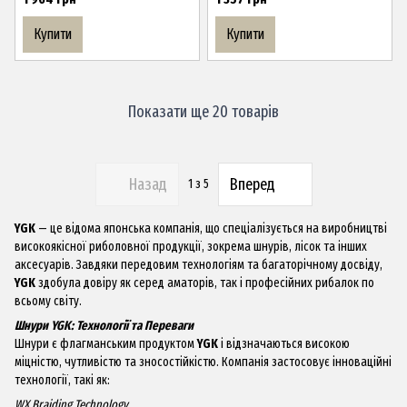
Купити
Купити
Показати ще 20 товарів
Назад
Вперед
1
з 5
YGK
— це відома японська компанія, що спеціалізується на виробництві
високоякісної риболовної продукції, зокрема шнурів, лісок та інших
аксесуарів. Завдяки передовим технологіям та багаторічному досвіду,
YGK
здобула довіру як серед аматорів, так і професійних рибалок по
всьому світу.
Шнури YGK: Технології та Переваги
Шнури є флагманським продуктом
YGK
і відзначаються високою
міцністю, чутливістю та зносостійкістю. Компанія застосовує інноваційні
технології, такі як:
WX Braiding Technology