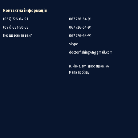
лешні та силіконові приманки. Завдяки своїй чутливості, він дозволяє
Контактна інформація
на великих водоймах, так і на річках або озерах, де присутні трофейні
(067) 726-64-91
067 726-64-91
(097) 681-50-58
067 726-64-91
067 726-64-91
Передзвонити вам?
skype
інінг витримує високі навантаження.
doctorfishing41@gmail.com
порядження.
 на щуку. Він поєднує в собі якісні матеріали, зручність у використанні
м. Рівне, вул. Дворецька, 46
к, чи досвідчений рибалка, цей спінінг допоможе вам досягти успіху у
Мапа проїзду