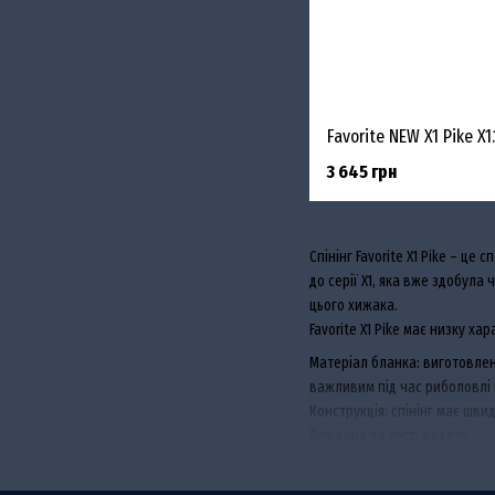
3 645 грн
Спінінг Favorite X1 Pike – ц
до серії X1, яка вже здобула
цього хижака.
Favorite X1 Pike має низку х
Матеріал бланка: виготовлен
важливим під час риболовлі 
Конструкція: спінінг має шв
Довжина та тест: модель
X1 P
він добре працював із серед
Кільця: спінінг обладнаний кі