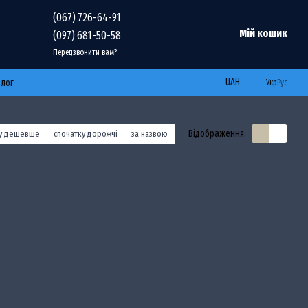
(067) 726-64-91
Мій кошик
(097) 681-50-58
Передзвонити вам?
UAH
Блог
Укр
Рус
Відображення:
ку дешевше
спочатку дорожчі
за назвою