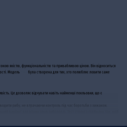
високою якістю, функціональністю та привабливою ціною. Він відноситься
ності. Модель
Pike
була створена для тих, хто полюбляє ловити саме
вість. Це дозволяє відчувати навіть найменші покльовки, що є
иводити рибу, не втрачаючи контроль під час боротьби з хижаком.
ий варіант для різних умов риболовлі. Тест спінінга підібрано так, щоб
.