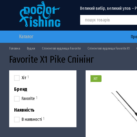
Перейти до основного контенту
Великий вибір, великий улов – 
Каталог
Про
Головна
Вудки
Спінінгові вудлища Favorite
Спінінгові вудлища Favorite X1
Favorite X1 Pike Спінінг
1
Хіт
ХІТ
Бренд
1
Favorite
Наявність
1
В наявності