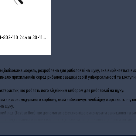
Favorite NEW X1 Pike X1.1-802-110 2.44m 30-110g
е спеціалізована модель, розроблена для риболовлі на щуку, яка вирізняється 
 чимало прихильників серед рибалок завдяки своїй універсальності та доступ
арактеристик, що роблять його відмінним вибором для риболовлі на щуку:
ий з високомодульного карбону, який забезпечує необхідну жорсткість і чутли
на щуку.
идкий лад (fast action), що допомагає ефективніше виконувати закидання та в
ike
представлена в різних варіантах довжини, що дозволяє підібрати оптимальн
німи та великими приманками, що ідеально підходить для полювання на щуку.
льцями Fuji Alconite, які зменшують тертя і забезпечують дальні та точні закиди