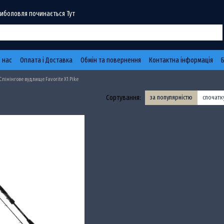
Риболовля починається Тут
 нас
Оплата і Доставка
Обмін та повернення
Контактна інформація
Спінінгове вудлище Favorite X1 Pike
Сортування:
за популярністю
спочат