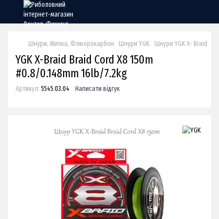
Шнури, Жилка, Флюорокарбон
Шнури YGK
Шнури YGK X- Braid
Шн
YGK X-Braid Braid Cord X8 150m
#0.8/0.148mm 16lb/7.2kg
Артикул:
5545.03.04
Написати відгук