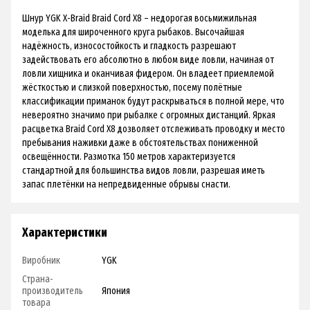
Шнур YGK X-Braid Braid Cord X8 – недорогая восьмижильная
моделька для широченного круга рыбаков. Высочайшая
надёжность, износостойкость и гладкость разрешают
задействовать его абсолютно в любом виде ловли, начиная от
ловли хищника и оканчивая фидером. Он владеет приемлемой
жёсткостью и слизкой поверхностью, посему полётные
классификации приманок будут раскрываться в полной мере, что
невероятно значимо при рыбалке с огромных дистанций. Яркая
расцветка Braid Cord X8 дозволяет отслеживать проводку и место
пребывания наживки даже в обстоятельствах пониженной
освещённости. Размотка 150 метров характеризуется
стандартной для большинства видов ловли, разрешая иметь
запас плетёнки на непредвиденные обрывы снасти.
Характеристики
Виробник
YGK
Страна-
производитель
Япония
товара