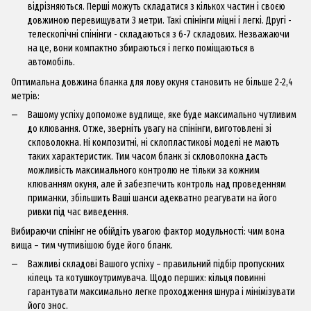
відрізняються. Перші можуть складатися з кількох частин і своєю
довжиною перевищувати 3 метри. Такі спінінги міцні і легкі. Другі -
телескопічні спінінги - складаються з 6-7 складових. Незважаючи
на це, вони компактно збираються і легко поміщаються в
автомобіль.
Оптимальна довжина бланка для лову окуня становить не більше 2-2,4
метрів:
Вашому успіху допоможе вудлище, яке буде максимально чутливим
до клювання. Отже, зверніть увагу на спінінги, виготовлені зі
скловолокна. Ні композитні, ні склопластикові моделі не мають
таких характеристик. Тим часом бланк зі скловолокна дасть
можливість максимального контролю не тільки за кожним
клюванням окуня, але й забезпечить контроль над проведенням
приманки, збільшить Ваші шанси адекватно реагувати на його
ривки під час виведення.
Вибираючи
спінінг
не обійдіть увагою фактор модульності: чим вона
вища – тим чутливішою буде його бланк.
Важливі складові Вашого успіху – правильний підбір пропускних
кілець та котушкоутримувача. Щодо перших: кільця повинні
гарантувати максимально легке проходження
шнура
і мінімізувати
його знос.