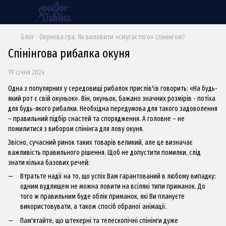
Блог
Окунева гра. Як виловити «смугастого» спінінгом?
Спінінгова рибалка окуня
19 січня 2024
Одна з популярних у середовищі рибалок прислів'їв говорить: «На будь-
який рот є свій окуньок». Він, окуньок, бажано значних розмірів - потіха
для будь-якого рибалки. Необхідна передумова для такого задоволення
– правильний підбір снастей та спорядження. А головне – не
помилитися з вибором
спінінга
для лову окуня.
Звісно, ​​сучасний ринок таких товарів великий, але це визначає
важливість правильного рішення. Щоб не допустити помилки, слід
знати кілька базових речей:
Втратьте надії на то, що успіх Вам гарантований в любому випадку:
одним в
удлищем
не можна ловити на всілякі типи приманок. До
того ж правильним буде облік приманок, які Ви плануєте
використовувати, а також спосіб обраної анімації.
Пам'ятайте, що штекерні та телескопічні
спінінги
дуже