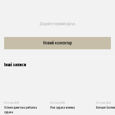
Додайте перший відгук
Новий коментар
Інші записи
25 січня 2024
25 січня 2024
25 січня 2024
Осіння джигова рибалка
Лов судака взимку
Блешні (коли
судака