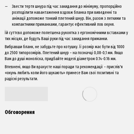
Звести тертя шнура під час закидання до мінімуму, пропорційно
розподілити навантаження вздовж бланка при виведенні та
анімації допоможе тонкий плетений шнур. Він, разом з легкими та
компактними приманками, гарантує ефективний лов окуня.
Їй суттєво допоможе полегшена рукоятка з ергономічними вставками у
тих місцях, де будуть Ваші руки під час закидання приманки.
Вибравши бланк, не забудьте про
котушк
у. Її розмір має бути від 1000
до 2500 типорозмірів. Плетений шнур – на позначці 0,08-0,1 мм. Якщо
Вам до душі моноліска, придбайте моделі діаметром 0.14-0.16 мм.
Впевнені, якщо Ви врахуєте наші поради та рекомендації – прислів'я
«окунь любить коли його шукають» принесе Вам свої позитивні та
радісні результати.
Обговорення