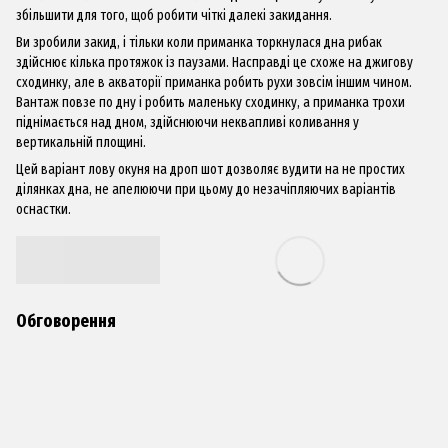
збільшити для того, щоб робити чіткі далекі закидання.
Ви зробили закид, і тільки коли приманка торкнулася дна рибак
здійснює кілька протяжок із паузами. Насправді це схоже на джигову
сходинку, але в акваторії приманка робить рухи зовсім іншим чином.
Вантаж повзе по дну і робить маленьку сходинку, а приманка трохи
піднімається над дном, здійснюючи неквапливі коливання у
вертикальній площині.
Цей варіант лову окуня на дроп шот дозволяє вудити на не простих
ділянках дна, не апелюючи при цьому до незачіпляючих варіантів
оснастки.
Обговорення