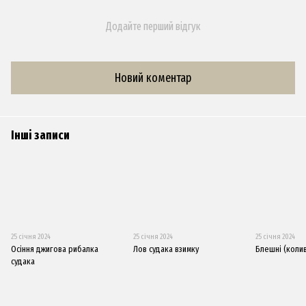
Додайте перший відгук
Новий коментар
Інші записи
25 січня 2024
25 січня 2024
25 січня 2024
Осіння джигова рибалка
Лов судака взимку
Блешні (коли
судака