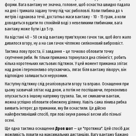
форми. Вага вантажу не значна, головне, щоб оснастка швидко падала
на дно і тримала задану точку під час риболовлі. Коли глибина до 4
метрів і однакова течії, достатньо маси вантажу - 10 - 15 грам, а коли
доводиться вудити по спокійній воді з невеликими глибинами, вага
вантажу може бути і до 5 гр.
На відстані 40 – 50 см від вантажу прив'язуємо гачок так, щоб його жало
дивилося вгору, ну а на сам гачок чіпляємо силіконовий виброхвіст.
Тактика лову проста, її завдання – це точково обловити точку
скупчення риби. Як тільки приманка торкнулася дна спінінгіст, робить
кілька коротеньких кистьових підтяжок. У цей момент приманка злітає
над дном і переконливо опускаючись, лягає біля вантажу ліворуч, він
відповідно залишається нерухомим.
Наступну підтяжку слід реалізовувати вгору та вправо. Оснащення при
цьому зазвичай злітає над дном, а потім не поспішаючи, переконливо
опускається в іншому напрямку грузила. Так, не смикаючи вантаж,
можна успішно обловити обмежену ділянку. Навіть сама лінива рибка
виявить інтерес до приманки, яку Ви оснастили. Це дійсно
найефективніший спосіб, при лові окуня ранньої весни або пізньої
осені.
Ще одна тактика оснащення
Дроп
ш
от
— це "протяжка". Цей спосіб дає
можливість ловити на максимальних дистанціях. Вагу вантажу бажано