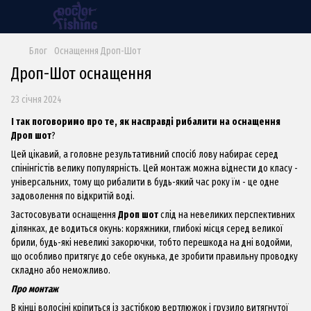
Блог
Оснащення Дроп-Шот
Дроп-Шот оснащення
23 січня 2024
І так поговоримо про те, як насправді рибалити на оснащення
Дроп
ш
от
?
Цей цікавий, а головне результативний спосіб лову набирає серед
спінінгістів велику популярність. Цей монтаж можна віднести до класу -
універсальних, тому що рибалити в будь-який час року їм - це одне
задоволення по відкритій воді.
Застосовувати оснащення
Дроп
ш
от
слід на невеликих перспективних
ділянках, де водиться окунь: коряжники, глибокі місця серед великої
брили, будь-які невеликі закорючки, тобто перешкода на дні водойми,
що особливо притягує до себе окyнька, де зробити правильну проводку
складно або неможливо.
Про монтаж
В кінці волосіні кріпиться із застібкою вертлюжок і грузило витягнутої