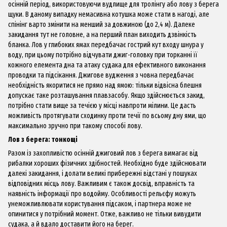
осінній період, використовуючи вудлище для тролінгу або лову з берега
щуки. В даному випадку немасивна котушка може стати в нагоді, але
спінінг варто змінити на менший за довжиною (до 2,4 м). Далеке
закидання тут не головне, а на перший план виходить дзвінкість
бланка. Лов у глибоких ямах передбачає гострий кут входу шнура у
воду, при цьому потрібно відчувати джиг-головку при торканні її
кожного елемента дна та атаку судака для ефективного виконання
проводки та підсікання. Джигове вудження з човна передбачає
необхідність якоритися не прямо над ямою: тільки відвісна блешня
допускає таке розташування плавзасобу. Якщо здійснюється закид,
потрібно стати вище за течією у місці навпроти мілини. Це дасть
можливість протягувати сходинку проти течії по всьому дну ями, що
максимально зручно при такому способі лову.
Лов з берега: тонкощі
Разом із захопливістю осінній джиговий лов з берега вимагає від
рибалки хороших фізичних здібностей. Необхідно буде здійснювати
далекі закидання, і долати великі прибережні відстані у пошуках
відповідних місць лову. Важливим є також досвід, вправність та
наявність інформації про водойму. Особливості рельєфу можуть
унеможливлювати користування підсаком, і партнера може не
опинитися у потрібний момент. Отже, важливо не тільки вивудити
судака, а й вдало доставити його на берег.