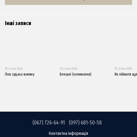
Інші записи
25 січня 2024
25 січня 2024
23 січня 2024
Лов судака взимку
Блешні (коливалки)
Як піймати щу
(067) 726-64-91
(097) 681-50-58
Контактна інформація