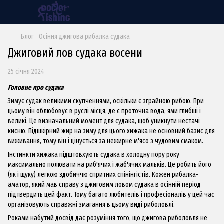
Блог
Осіння джигова рибалка судака
Джиговий лов судака восени
25 січня 2024
Головне про судака
Зимує судак великими
скупченням
и
, оскільки є зграйною рибою. При
цьому він облюбовує в руслі місця, де є проточна вода, ями глибші і
великі. Це визначальний момент для судака, щоб уникнути нестачі
кисню. Підшкірний жир на зиму для цього хижака не основний базис для
виживання, тому він і цінується за нежирне м'ясо з чудовим смаком.
Інстинкти хижака підштовхують судака в холодну пору року
максимально полювати на риб'ячих і жаб'ячих мальків. Це робить його
(як і щуку) легкою здобиччю спритних спінінгістів. Кожен рибалка-
аматор, який мав справу з джиговим ловом судака в осінній період
підтвердить цей факт. Тому багато любителів і професіоналів у цей час
організовують справжні змагання в цьому виді риболовлі.
Роками набутий досвід дає розуміння того, що
джигова риболо
вля не