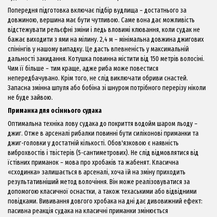
Попередня підготовка включає підбір вудлища – достатнього за
довжиною, вершина має бути чутливою. Саме вона дає можливість
відстежувати рельєфні зміни і ледь вловимі клювання, коли судак не
бажає виходити з ями на мілину. 2,4 м – мінімальна довжина джигових
спінінгів у нашому випадку. Це дасть впевненість у максимальній
дальності закидання. Котушка повинна містити від 150 метрів волосіні.
Чим її більше – тим краще, адже риба може повестися
непередбачувано. Крім того, не слід виключати обриви снастей.
Запасна змінна шпуля або бобіна зі шнуром потрібного перерізу ніколи
не буде зайвою.
Приманка для осіннього судака
Оптимальна техніка лову судака до покриття водойм шаром льоду –
джиг
. Отже в арсеналі рибалки повинні бути силіконові приманки та
джиг-головки у достатній кількості. Обов'язковою є наявність
виброхвостів і твістерів (5-сантиметрових). Не слід відмовлятися від
їстівних приманок – мова про хробаків та жабенят. Класична
«сходинка» залишається в арсеналі, хоча їй на зміну приходить
результативніший метод волочіння. Він може реалізовуватися за
допомогою класичної оснастки, а також техаськими або відвідними
повідками. Вививання довгого хробака на дні дає дивовижний ефект:
пасивна реакція судака на класичні приманки змінюється