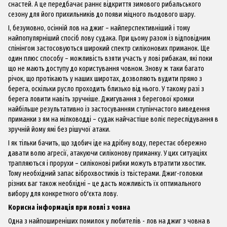
снастей. А це передбачає раннє відкриття зимового рибальського
сезону для його прихильників до появи міцного льодового шару.
І, безумовно, осінній лов на
джиг
– найперспективніший і тому
найпопулярніший спосіб лову судака. При цьому разом із відповідним
спінінгом застосовуються широкий спектр силіконових приманок. Ще
один плюс способу – можливість взяти участь у лові рибакам, які поки
що не мають доступу до користування човном. Знову ж таки багато
річок, що протікають у наших широтах, дозволяють вудити прямо з
берега, оскільки русло проходить близько від нього. У такому разі з
берега ловити навіть зручніше. Джигування з берегової кромки
найбільше результативно із застосуванням ступінчастого виведення
приманки з ям на мілководді – судак найчастіше воліє переслідування в
зручній йому ямі без рішучої атаки.
І як тільки бачить, що здобич іде на дрібну воду, перестає обережно
давати волю агресії, атакуючи силіконову приманку. У цих ситуаціях
трапляються і прорухи – силіконові рибки можуть втратити хвостик.
Тому необхідний запас віброхвостиків із твістерами. Джиг-головки
різних ваг також необхідні – це дасть можливість їх оптимального
вибору для конкретного об'єкта лову.
Корисна інформація при ловлі з човна
Одна з найпоширеніших помилок у любителів - лов на джиг з човна в