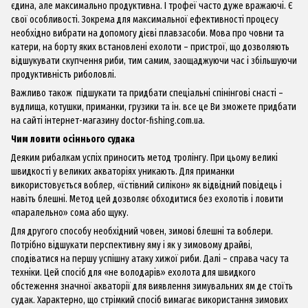
єдина, але максимально продуктивна. І трофеї часто дуже вражаючі. Є
свої особливості. Зокрема для максимальної ефективності процесу
необхідно вибрати на допомогу дієві плавзасоби. Мова про човни та
катери, на борту яких встановлені ехолоти – пристрої, що дозволяють
відшукувати скупчення риби, тим самим, заощаджуючи час і збільшуючи
продуктивність риболовлі.
Важливо також підшукати та придбати спеціальні спінінгові снасті –
вудлища, котушки, приманки, грузики та ін. все це Ви зможете придбати
на сайті інтернет-магазину
doctor-fishing.сom.ua
.
Чим ловити осіннього
судака
Деяким рибалкам успіх приносить метод тролінгу. При цьому великі
швидкості у великих акваторіях уникають. Для приманки
використовується воблер, «їстівний силікон» як відвідний повідець і
навіть блешні. Метод цей дозволяє обходитися без ехолотів і ловити
«паралельно» сома або щуку.
Для другого способу необхідний човен, зимові блешні та воблери.
Потрібно відшукати перспективну яму і як у зимовому драйві,
сподіватися на першу успішну атаку хижої риби. Далі – справа часу та
техніки. Цей спосіб для «не володарів» ехолота для швидкого
обстеження значної акваторії для виявлення зимувальних ям де стоїть
судак. Характерно, що стрімкий спосіб вимагає використання зимових